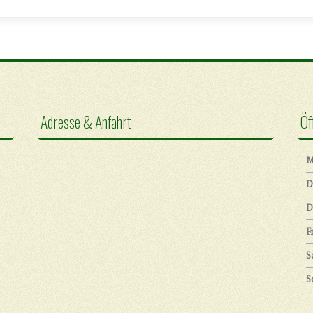
Adresse & Anfahrt
Öf
M
.
D
D
F
S
S