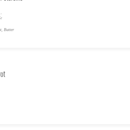
ie
t, Butter
rot