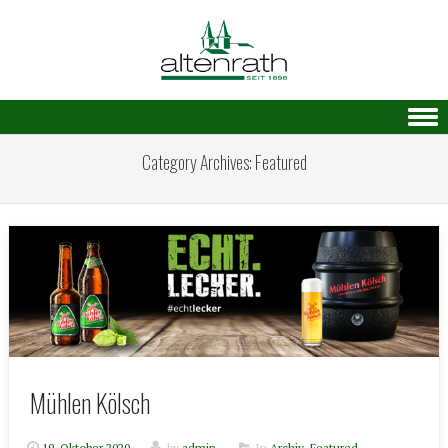
Skip to content
Category Archives:
Featured
Mühlen Kölsch
19. Oktober 2020
by
admin
In
Archiv
,
Featured