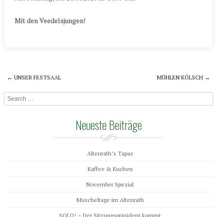
Mit den Veedelsjungen!
←
UNSER FESTSAAL
MÜHLEN KÖLSCH
→
Post navigation
Search
Neueste Beiträge
Altenrath’s Tapas
Kaffee & Kuchen
November Spezial
Muscheltage im Altenrath
SOLO! – Der Sitzungspräsident kommt