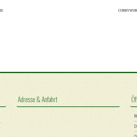
IE
CURRYWU
Adresse & Anfahrt
Öf
M
.
D
D