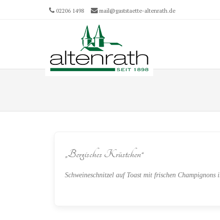
02206 1498
mail@gaststaette-altenrath.de
Menu
SKIP T
„Bergisches Krüstchen“
Schweineschnitzel auf Toast mit frischen Champignons 